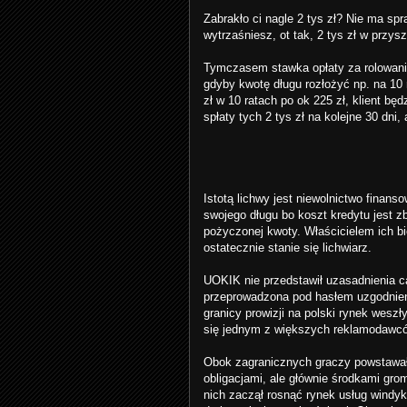
Zabrakło ci nagle 2 tys zł? Nie ma sp
wytrzaśniesz, ot tak, 2 tys zł w przys
Tymczasem stawka opłaty za rolowanie 
gdyby kwotę długu rozłożyć np. na 10 
zł w 10 ratach po ok 225 zł, klient bę
spłaty tych 2 tys zł na kolejne 30 dni,
Istotą lichwy jest niewolnictwo finanso
swojego długu bo koszt kredytu jest z
pożyczonej kwoty. Właścicielem ich b
ostatecznie stanie się lichwiarz.
UOKIK nie przedstawił uzasadnienia ca
przeprowadzona pod hasłem uzgodnień 
granicy prowizji na polski rynek weszł
się jednym z większych reklamodawców
Obok zagranicznych graczy powstawał
obligacjami, ale głównie środkami g
nich zaczął rosnąć rynek usług windy