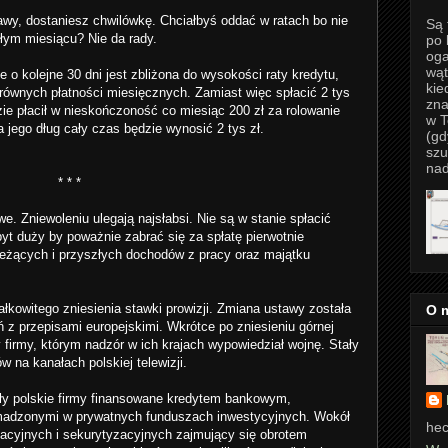
rawy, dostaniesz chwilówkę. Chciałbyś oddać w ratach bo nie
Są 
złym miesiącu? Nie da rady.
po 
oga
wąt
o kolejne 30 dni jest zbliżona do wysokości raty kredytu,
kie
równych płatności miesięcznych. Zamiast więc spłacić 2 tys
zna
dzie płacił w nieskończoność co miesiąc 200 zł za rolowanie
w T
 a jego dług cały czas będzie wynosić 2 tys zł.
(gd
szu
nad
* * *
we. Zniewoleniu ulegają najsłabsi. Nie są w stanie spłacić
byt duży by poważnie zabrać się za spłatę pierwotnie
ieżących i przyszłych dochodów z pracy oraz majątku
łkowitego zniesienia stawki prowizji. Zmiana ustawy została
O 
z przepisami europejskimi. Wkrótce po zniesieniu górnej
y firmy, którym nadzór w ich krajach wypowiedział wojnę. Stały
 na kanałach polskiej telewizji.
y polskie firmy finansowane kredytem bankowym,
romadzonymi w prywatnych funduszach inwestycyjnych. Wokół
hec
kacyjnych i sekurytyzacyjnych zajmujący się obrotem