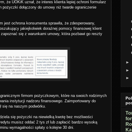
ym, że UOKiK uznał, że interes klienta lepiej ochroni formularz
ch pożyczki dołączony do umowy niż twarde ograniczenie
em jest ochrona konsumenta sprawiła, że zdesperowany,
poszukujący jakiejkolwiek doraźnej pomocy finansowej klient
zapoznać się z warunkami umowy, która pozbawi go reszty
►
►
►
zagranicznym firmom pożyczkowym, które na swoich rodzimych
Po
wania instytucji nadzoru finansowego. Zaimportowany do
po
ął się na naszym podwórku.
To
dziela się pożyczki na niewielką kwotę bez możliwości
fo
ł kredytu musisz oddać 2 tys zł lub zapłacić bardzo wysoką
Ro
erminu wymagalności spłaty o kolejne 30 dni.
Ka