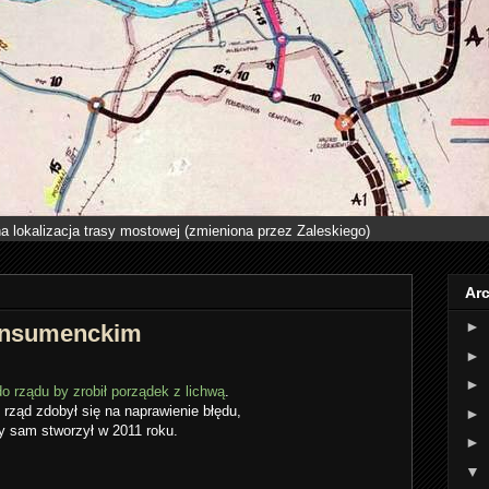
a lokalizacja trasy mostowej (zmieniona przez Zaleskiego)
Ar
►
konsumenckim
►
►
o rządu by zrobił porządek z lichwą
.
 rząd zdobył się na naprawienie błędu,
►
y sam stworzył w 2011 roku.
►
▼