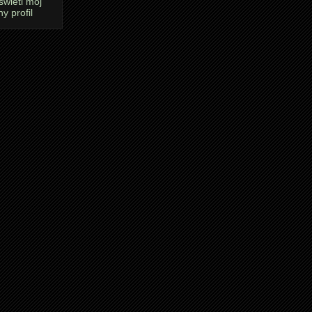
wietl mój
ny profil