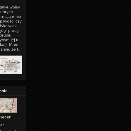
takie wpisy
których
rniają mnie
pliwości czy
dykolwiek
jdę pracę
oruniu
ybym jej tu
kał). Mam
zieję, że t...
mnie
hecer
er