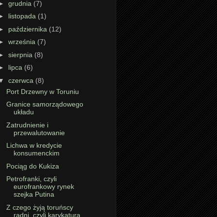
►
grudnia
(7)
►
listopada
(1)
►
października
(12)
►
września
(7)
►
sierpnia
(8)
►
lipca
(6)
▼
czerwca
(8)
Port Drzewny w Toruniu
Granice samorządowego
układu
Zatrudnienie i
przewalutowanie
Lichwa w kredycie
konsumenckim
Pociąg do Kukiza
Petrofranki, czyli
eurofrankowy rynek
szejka Putina
Z czego żyją toruńscy
radni, czyli karykatura