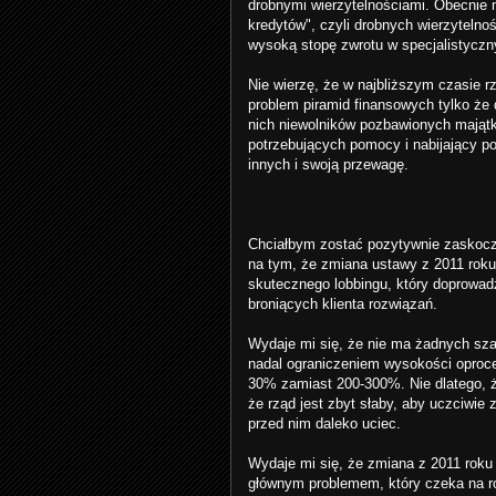
drobnymi wierzytelnościami. Obecnie 
kredytów", czyli drobnych wierzytelno
wysoką stopę zwrotu w specjalistycz
Nie wierzę, że w najbliższym czasie r
problem piramid finansowych tylko że
nich niewolników pozbawionych majątk
potrzebujących pomocy i nabijający po
innych i swoją przewagę.
Chciałbym zostać pozytywnie zaskocz
na tym, że zmiana ustawy z 2011 roku
skutecznego lobbingu, który doprowadz
broniących klienta rozwiązań.
Wydaje mi się, że nie ma żadnych szan
nadal ograniczeniem wysokości oproc
30% zamiast 200-300%. Nie dlatego, że 
że rząd jest zbyt słaby, aby uczciwie
przed nim daleko uciec.
Wydaje mi się, że zmiana z 2011 roku b
głównym problemem, który czeka na r