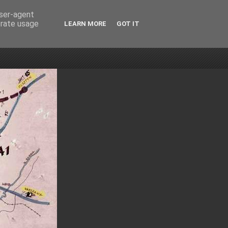
user-agent
erate usage
LEARN MORE
GOT IT