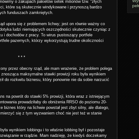
Wyś
mówimy o zakupach pakietów setek milionów tzw. "złych
peł
ści, które są skutecznie windykowane i przynoszą bardzo
nych funduszach zamkniętych.
ząd upora się z problemem lichwy; jest on równie ważny co
 dotyka ludzi niemających oszczędności skutecznie czyniąc z
u i dochodów z pracy. To wirus pustoszący portfele
rtfele pazernych, którzy wykorzystują trudne okoliczności
* * *
ony przez obecny rząd, ale mam wrażenie, że problem polega
 znosząca maksymalne stawki prowizji roku była wynikiem
ił do rozkwitu biznesu, który ponownie nie da sobie narzucić
s na powrót do stawki 5% prowizji, która wraz z istniejącym
entowania prowadziłaby do obniżenia RRSO do poziomu 20-
biznes który na lichwie powstał jest zbyt silny, ale dlatego,
 zmierzyć się z tym wyzwaniem choć nie jest też w stanie
yła wynikiem lobbingu i to właśnie lobbing był i pozostaje
ozwiązanie w rządzie. Mam nadzieję, że kiedyś doczekamy