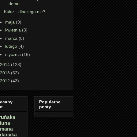
demo...
Kukiz - dlaczego nie?
►
maja
(9)
►
kwietnia
(3)
►
marca
(8)
►
lutego
(4)
►
stycznia
(16)
2014
(128)
2013
(62)
2012
(43)
lecany
Popularne
st
posty
ruńska
rtuna
mana
rkosika