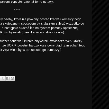
owaniem zepsutej parę lat temu ustawy.
* * *
uły osoby, które nie powinny dostać kredytu komercyjnego
 Są skutecznym sposobem by słabszym zabrać wszystko co
ć, a następnie skazać ich na system pomocy społecznej
ków obywateli (mieszkania socjalne i zasiłki).
dżet państwa i interes obywateli, zwłaszcza tych, którzy
, że UOKiK popełnił bardzo kosztowny błąd. Zaniechań tego
ak zbyt wiele by w ten sposób go tłumaczyć.