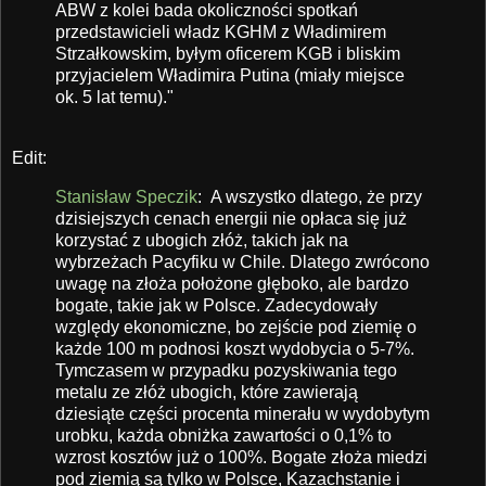
ABW z kolei bada okoliczności spotkań
przedstawicieli władz KGHM z Władimirem
Strzałkowskim, byłym oficerem KGB i bliskim
przyjacielem Władimira Putina (miały miejsce
ok. 5 lat temu)."
Edit:
Stanisław Speczik
: A wszystko dlatego, że przy
dzisiejszych cenach energii nie opłaca się już
korzystać z ubogich złóż, takich jak na
wybrzeżach Pacyfiku w Chile. Dlatego zwrócono
uwagę na złoża położone głęboko, ale bardzo
bogate, takie jak w Polsce. Zadecydowały
względy ekonomiczne, bo zejście pod ziemię o
każde 100 m podnosi koszt wydobycia o 5-7%.
Tymczasem w przypadku pozyskiwania tego
metalu ze złóż ubogich, które zawierają
dziesiąte części procenta minerału w wydobytym
urobku, każda obniżka zawartości o 0,1% to
wzrost kosztów już o 100%. Bogate złoża miedzi
pod ziemią są tylko w Polsce, Kazachstanie i