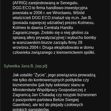
(AFRIG) zarejestrowaną w Senegalu.
DGG ECO to firma handlowo-inwestycyjna
powstała w 2006 r. we Wrocławiu. Wśród
właścicieli DGG ECO znalazł się m.in. Jan B.
(posiada najwięcej udziałów) prezes Kolmexu.
Kolmex to dawna Centrala Handlu
Zagranicznego. Zrobiło się o niej głośno za
sprawą afery prywatyzacyjnej i wybuchu bomby
w warszawskim biurze zarządu firmy 29
września 2004 r. Druga eksplodowała w domu
człowieka związanego z kierownictwem spółki.
Sylwetka Jana B, (wp.pl
)
Jak ustaliło "Życie", jego powiązania prowadzą
nie tylko do kontrowersyjnych polityków czy
biznesmenów (jak były sekretarz stanu w
Ministerstwie Współpracy Gospodarczej z
Zagranicą Jan Chaładaj czy rosyjski biznesmen
z paszportem państwa Belize Siergiej
Gawriłow), ale też do plejady czołowych
polskich gangsterów.