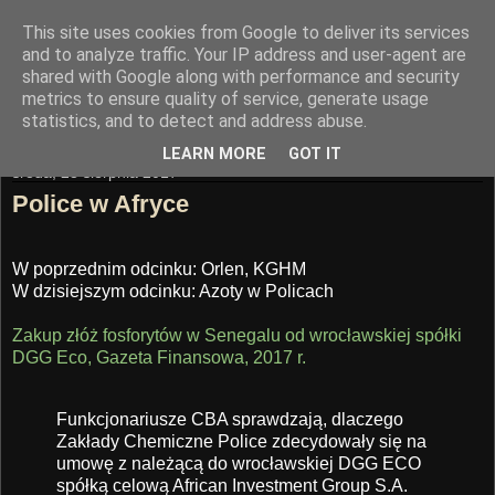
This site uses cookies from Google to deliver its services
Trasa Nowomostowa
and to analyze traffic. Your IP address and user-agent are
shared with Google along with performance and security
metrics to ensure quality of service, generate usage
"Mądrość buduje miasto"
statistics, and to detect and address abuse.
LEARN MORE
GOT IT
środa, 23 sierpnia 2017
Police w Afryce
W poprzednim odcinku: Orlen, KGHM
W dzisiejszym odcinku: Azoty w Policach
Zakup złóż fosforytów w Senegalu od wrocławskiej spółki
DGG Eco, Gazeta Finansowa, 2017 r.
Funkcjonariusze CBA sprawdzają, dlaczego
Zakłady Chemiczne Police zdecydowały się na
umowę z należącą do wrocławskiej DGG ECO
spółką celową African Investment Group S.A.