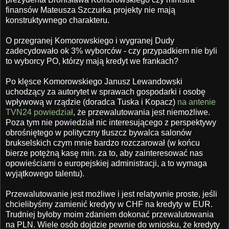
finansów Mateusza Szczurka projekty nie mają
konstruktywnego charakteru.
O przegranej Komorowskiego i wygranej Dudy
zadecydowało ok 3% wyborców - czy przypadkiem nie byli
to wyborcy PO, którzy mają kredyt we frankach?
Po klęsce Komorowskiego Janusz Lewandowski
uchodzący za autorytet w sprawach gospodarki i osobę
wpływową w rządzie (doradca Tuska i Kopacz)
na antenie
TVN24 powiedział
, że przewalutowania jest niemożliwe.
Poza tym nie powiedział nic interesującego z perspektywy
obrośniętego w polityczny tłuszcz bywalca salonów
brukselskich czym mnie bardzo rozczarował (w końcu
bierze potężną kasę min. za to, aby zainteresować nas
opowieściami o europejskiej administracji, a to wymaga
wyjątkowego talentu).
Przewalutowanie jest możliwe i jest relatywnie proste, jeśli
chcielibyśmy zamienić kredyty w CHF na kredyty w EUR.
Trudniej byłoby moim zdaniem dokonać przewalutowania
na PLN. Wiele osób dojdzie pewnie do wniosku, że kredyty