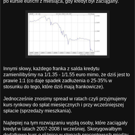
po kursie eur/chf z miesiąca, gdy kredyt był zaciągany.
Innymi słowy, każdego franka z salda kredytu
zamienilibyśmy na 1/1.35 - 1/1.55 euro mimo, że dziś jest to
prawie 1:1 (co daje spadek zadłużenia o 25-35% w
stosunku do tego, które dziś mają frankowicze).
Jednocześnie znosimy spread w ratach czyli przyjmujemy
kurs rynkowy do spłat miesięcznych i przy wcześniejszej
spłacie (sprzedaży mieszkania).
Najlepiej na tym rozwiązaniu wyjdą osoby, które zaciągały
kredyt w latach 2007-2008 i wcześniej. Skorygowałbym
dodatkowo kurs o różnicę w stopach procentowych między