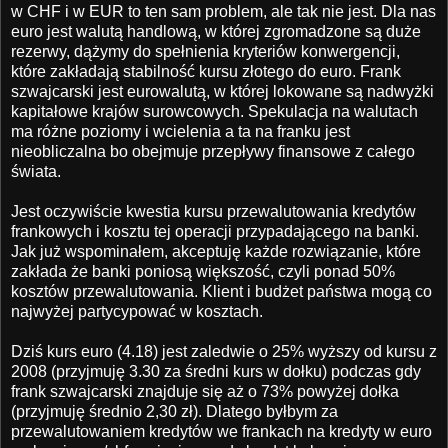
w CHF i w EUR to ten sam problem, ale tak nie jest. Dla nas
euro jest walutą handlową, w której zgromadzone są duże
rezerwy, dążymy do spełnienia kryteriów konwergencji,
które zakładają stabilność kursu złotego do euro. Frank
szwajcarski jest eurowalutą, w której lokowane są nadwyżki
kapitałowe krajów surowcowych. Spekulacja na walutach
ma różne poziomy i wcielenia a ta na franku jest
nieobliczalna bo obejmuje przepływy finansowe z całego
świata.
Jest oczywiście kwestia kursu przewalutowania kredytów
frankowych i kosztu tej operacji przypadającego na banki.
Jak już wspominałem, akceptuję każde rozwiązanie, które
zakłada że banki poniosą większość, czyli ponad 50%
kosztów przewalutowania. Klient i budżet państwa mogą co
najwyżej partycypować w kosztach.
Dziś kurs euro (4.18) jest zaledwie o 25% wyższy od kursu z
2008 (przyjmuję 3.30 za średni kurs w dołku) podczas gdy
frank szwajcarski znajduje się aż o 73% powyżej dołka
(przyjmuję średnio 2,30 zł). Dlatego byłbym za
przewalutowaniem kredytów we frankach na kredyty w euro