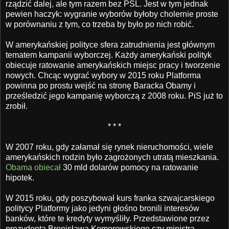
rządzić dalej, ale tym razem bez PSL. Jest w tym jednak
pewien haczyk: wygranie wyborów byłoby cholernie proste
w porównaniu z tym, co trzeba by było po nich robić.
W amerykańskiej polityce sfera zatrudnienia jest głównym
tematem kampanii wyborczej. Każdy amerykański polityk
obiecuje ratowanie amerykańskich miejsc pracy i tworzenie
nowych. Chcąc wygrać wybory w 2015 roku Platforma
powinna po prostu wejść na stronę Baracka Obamy i
prześledzić jego kampanię wyborczą z 2008 roku. PiS już to
zrobił.
* * *
W 2007 roku, gdy załamał się rynek nieruchomości, wiele
amerykańskich rodzin było zagrożonych utratą mieszkania.
Obama obiecał
30 mld dolarów pomocy na ratowanie
hipotek.
W 2015 roku, gdy poszybował kurs franka szwajcarskiego
politycy Platformy jako jedyni głośno bronili interesów
banków, które te kredyty wymyśliły. Przedstawione przez
prezydenta Bronisława Komorowskiego czy ministra