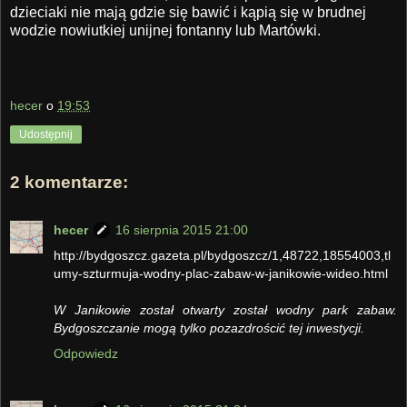
dzieciaki nie mają gdzie się bawić i kąpią się w brudnej
wodzie nowiutkiej unijnej fontanny lub Martówki.
hecer
o
19:53
Udostępnij
2 komentarze:
hecer
16 sierpnia 2015 21:00
http://bydgoszcz.gazeta.pl/bydgoszcz/1,48722,18554003,tl
umy-szturmuja-wodny-plac-zabaw-w-janikowie-wideo.html
W Janikowie został otwarty został wodny park zabaw.
Bydgoszczanie mogą tylko pozazdrościć tej inwestycji.
Odpowiedz