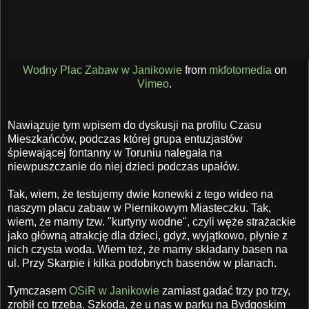
Wodny Plac Zabaw w Janikowie
from
mkfotomedia
on
Vimeo
.
Nawiązuje tym wpisem do dyskusji na profilu Czasu
Mieszkańców, podczas której grupa entuzjastów
śpiewającej fontanny w Toruniu nalegała na
niewpuszczanie do niej dzieci podczas upałów.
Tak, wiem, że testujemy dwie konewki z tego wideo na
naszym placu zabaw w Piernikowym Miasteczku. Tak,
wiem, że mamy tzw. "kurtyny wodne", czyli węże strażackie
jako główną atrakcję dla dzieci, gdyż, wyjątkowo, płynie z
nich czysta woda. Wiem też, że mamy składany basen na
ul. Przy Skarpie i kilka podobnych basenów w planach.
Tymczasem
OSiR w Janikowie
zamiast gadać trzy po trzy,
zrobił co trzeba. Szkoda, że u nas w parku na Bydgoskim