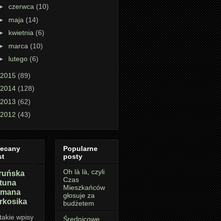
►
czerwca
(10)
►
maja
(14)
►
kwietnia
(6)
►
marca
(10)
►
lutego
(6)
2015
(89)
2014
(128)
2013
(62)
2012
(43)
lecany
Popularne
st
posty
Oh là là, czyli
ruńska
Czas
rtuna
Mieszkańców
mana
głosuje za
rkosika
budżetem
takie wpisy
Średnicowe