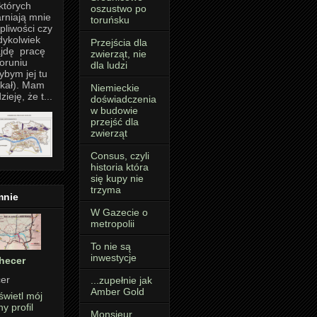
których
oszustwo po
rniają mnie
toruńsku
pliwości czy
dykolwiek
Przejścia dla
jdę pracę
zwierząt, nie
oruniu
dla ludzi
ybym jej tu
kał). Mam
Niemieckie
zieję, że t...
doświadczenia
w budowie
przejść dla
zwierząt
Consus, czyli
historia która
się kupy nie
trzyma
mnie
W Gazecie o
metropolii
To nie są
inwestycje
hecer
er
...zupełnie jak
Amber Gold
wietl mój
ny profil
Monsieur