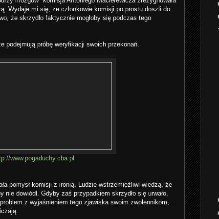
"burzy mózgów" komisja Antoniego Macierewicza zrezygnowała
. Wydaje mi się, że członkowie komisji po prostu doszli do
two, że skrzydło faktycznie mogłoby się podczas tego
że podejmują próbę weryfikacji swoich przekonań.
tp://www.pogaduchy.cba.pl
a pomysł komisji z ironią. Ludzie wstrzemięźliwi wiedzą, że
y nie dowiódł. Gdyby zaś przypadkiem skrzydło się urwało,
ży problem z wyjaśnieniem tego zjawiska swoim zwolennikom,
iczają.