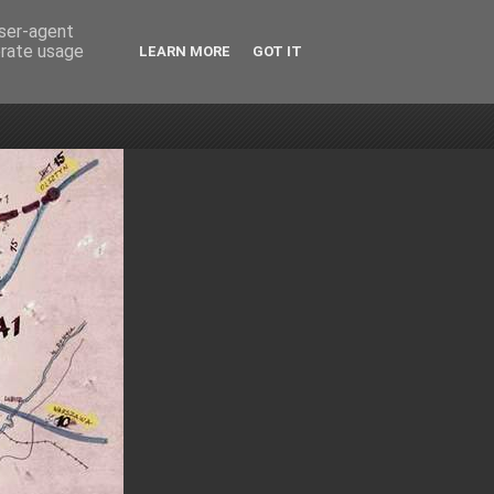
user-agent
erate usage
LEARN MORE
GOT IT