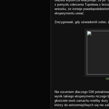
Gazeta Wyborcza relacjonuje, że po 
z pomysłu zderzenia Tupolewa z brzozą
wniosku, że istnieje prawdopodobieńs
eksperymentu urwać.
Zrezygnowali, gdy uświadomili sobie, 
ht
Nie rozumiem dlaczego GW potraktował
wynik takiego eksperymentu niczego b
głosiciele teorii zamachu mieliby du
którzy do wstrzemięźliwych się nie zal