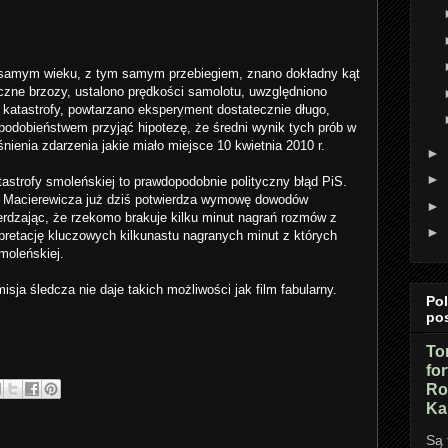
samym wieku, z tym samym przebiegiem, znano dokładny kąt
yczne brzozy, ustalono prędkości samolotu, uwzględniono
katastrofy, powtarzano eksperyment dostatecznie długo,
obieństwem przyjąć hipotezę, że średni wynik tych prób w
nienia zdarzenia jakie miało miejsce 10 kwietnia 2010 r.
►
►
astrofy smoleńskiej to prawdopodobnie polityczny błąd PiS.
ja Macierewicza już dziś potwierdza wymowę dowodów
►
erdzając, że rzekomo brakuje kilku minut nagrań rozmów z
►
rpretację kluczowych kilkunastu nagranych minut z których
moleńskiej.
sja śledcza nie daje takich możliwości jak film fabularny.
Po
po
To
fo
Ro
Ka
Są 