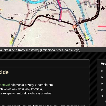
a lokalizacja trasy mostowej (zmieniona przez Zaleskiego)
Ar
►
cide
►
►
pomysł
zderzenia brzozy z samolotem.
ich wniosków doszłaby komisja,
►
s eksperymentu skrzydło się urwało?
▼