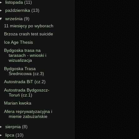
►
listopada
(11)
►
października
(13)
▼
września
(9)
11 miesięcy po wyborach
Brzoza crash test suicide
Ice Age Thesis
Bydgoska trasa na
tarasach - wnioski i
wizualizacja
Bydgoska Trasa
Średnicowa (cz.3)
Autostrada BiT (cz.2)
Autostrada Bydgoszcz-
Toruń (cz.1)
Marian kwoka
Afera reprywatyzacyjna i
mienie zabużańskie
►
sierpnia
(8)
►
lipca
(10)