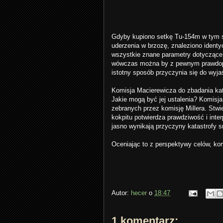
Gdyby kupiono setkę Tu-154m w tym 
uderzenia w brzozę, znaleziono ident
wszystkie znane parametry dotyczące 
wówczas można by z pewnym prawdopod
istotny sposób przyczynia się do wyjaś
Komisja Macierewicza do zbadania kat
Jakie mogą być jej ustalenia? Komis
zebranych przez komisję Millera. Stwi
kokpitu potwierdza prawdziwość i inte
jasno wynikają przyczyny katastrofy s
Oceniając to z perspektywy celów, komi
Autor:
hecer
o
18:47
1 komentarz: