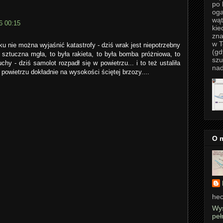
po 
oga
wąt
6 00:15
kie
zna
w T
u nie można wyjaśnić katastrofy - dziś wrak jest niepotrzebny
(gd
 sztuczna mgła, to była rakieta, to była bomba próżniowa, to
szu
hy - dziś samolot rozpadł się w powietrzu... i to też ustaliła
nad
w powietrzu dokładnie na wysokości ściętej brzozy....
O 
hec
Wyś
peł