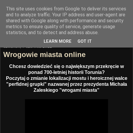
This site uses cookies from Google to deliver its services
Trasa Nowomostowa
and to analyze traffic. Your IP address and user-agent are
shared with Google along with performance and security
metrics to ensure quality of service, generate usage
"Mądrość buduje miasto"
statistics, and to detect and address abuse.
LEARN MORE
GOT IT
czwartek, 7 czerwca 2012
Wrogowie miasta online
Chcesz dowiedzieć się o największym przekręcie w
ponad 700-letniej historii Torunia?
Poczytaj o zmianie lokalizacji mostu i heroicznej walce
"perfidnej grupki" nazwanej przez prezydenta Michała
Zaleskiego "wrogami miasta"