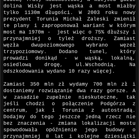
dolina Wisły jest wąska a most miałby
tylko 1130m długości. W 2003 roku nowy
prezydent Torunia Michał Zaleski zmienił
te plany i zaproponował wariant w którym
most ma 1970m - jest więc o 75% dłuższy i
przynajmniej o tyleż droższy. Zamiast
węzła dwupoziomowego wybrano węzeł
trzypoziomowy. Dodano tunel, który
prowadzi donikąd - w wąską, lokalną,
osiedlową drogę, ul.Wschodnią. Na
odszkodowania wydano 10 razy więcej.
Zamiast 350 mln zł wydamy 700 mln zł i
dostaniemy rozwiązanie dwa razy gorsze. A
w zasadzie zupełnie nieskuteczne, tak
jeśli chodzi o połączenie Podgórza z
centrum, jak i Torunia z autostradą.
Dodajmy do tego jeszcze jedną rzecz nie
bez znaczenia - zmiana lokalizacji mostu
spowodowała opóźnienie jego budowy o
przynajmniej 8 lat i kolejne dziesiątki