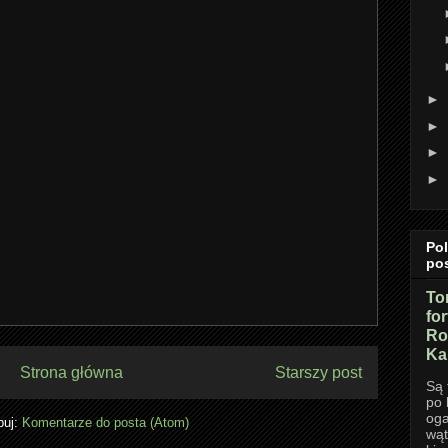
►
►
►
►
Po
po
To
fo
Ro
Ka
Strona główna
Starszy post
Są 
po 
oga
buj:
Komentarze do posta (Atom)
wąt