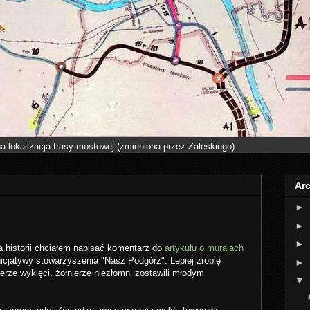
a lokalizacja trasy mostowej (zmieniona przez Zaleskiego)
Ar
►
►
►
a historii chciałem napisać komentarz do
artykułu o muralach
icjatywy stowarzyszenia "Nasz Podgórz". Lepiej zrobię
►
ierze wyklęci, żołnierze niezłomni zostawili młodym
▼