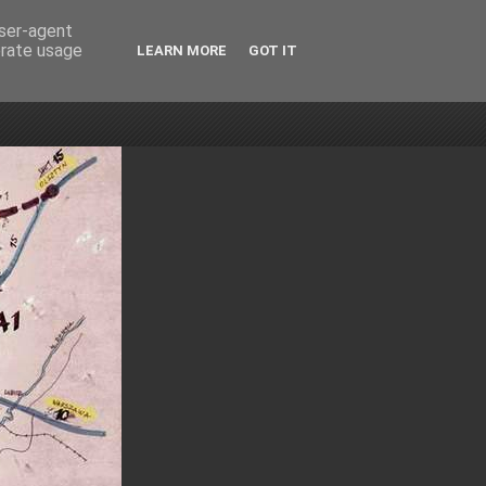
user-agent
erate usage
LEARN MORE
GOT IT