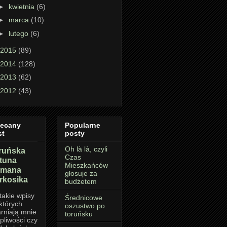
►
kwietnia
(6)
►
marca
(10)
►
lutego
(6)
2015
(89)
2014
(128)
2013
(62)
2012
(43)
lecany
Popularne
st
posty
Oh là là, czyli
ruńska
Czas
rtuna
Mieszkańców
mana
głosuje za
rkosika
budżetem
takie wpisy
Średnicowe
których
oszustwo po
rniają mnie
toruńsku
pliwości czy