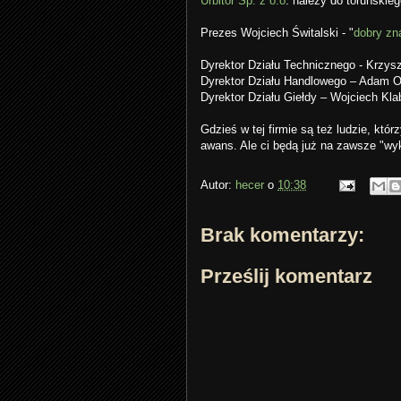
Urbitor Sp. z o.o
. należy do toruńskie
Prezes Wojciech Świtalski - "
dobry zn
Dyrektor Działu Technicznego - Krzys
Dyrektor Działu Handlowego – Adam O
Dyrektor Działu Giełdy – Wojciech Kla
Gdzieś w tej firmie są też ludzie, którz
awans. Ale ci będą już na zawsze "wyk
Autor:
hecer
o
10:38
Brak komentarzy:
Prześlij komentarz