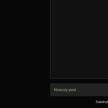
Nowszy post
Subskry