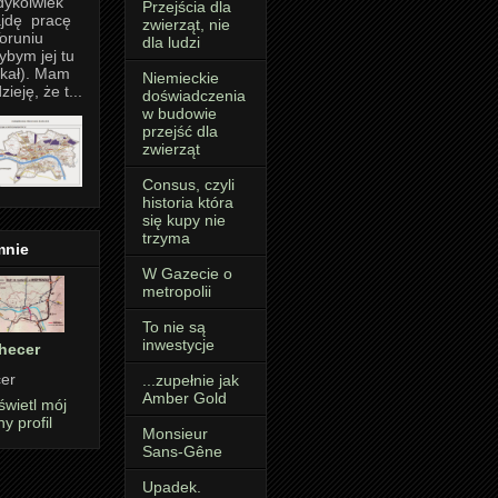
dykolwiek
Przejścia dla
jdę pracę
zwierząt, nie
oruniu
dla ludzi
ybym jej tu
kał). Mam
Niemieckie
zieję, że t...
doświadczenia
w budowie
przejść dla
zwierząt
Consus, czyli
historia która
się kupy nie
trzyma
mnie
W Gazecie o
metropolii
To nie są
inwestycje
hecer
er
...zupełnie jak
Amber Gold
wietl mój
ny profil
Monsieur
Sans-Gêne
Upadek.