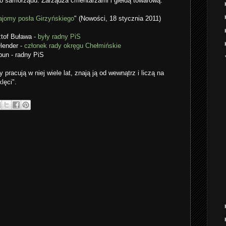
go samorządu. Zarządza cmentarzami i giełdą towarową.
ajomy posła Girzyńskiego
" (Nowości, 18 stycznia 2011)
ztof Buława -
były radny PiS
lender -
członek rady okręgu Chełmińskie
bun - radny PiS
y pracują w niej wiele lat, znają ją od wewnątrz i liczą na
lęci".