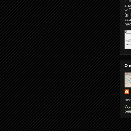
kie
zna
w T
(gd
szu
nad
O 
hec
Wyś
peł