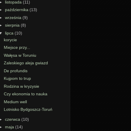
►
listopada
(11)
►
października
(13)
►
września
(9)
►
sierpnia
(8)
▼
lipca
(10)
korycie
Miejsce przy...
Wałęsa w Toruniu
Zaleskiego aleja gwiazd
De profundis
Kujpom to trup
Rodzina w kryzysie
Czy ekonomia to nauka
Medium well
Lotnisko Bydgoszcz-Toruń
►
czerwca
(10)
►
maja
(14)