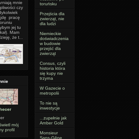
rniają mnie
toruńsku
pliwości czy
dykolwiek
Przejścia dla
jdę pracę
zwierząt, nie
oruniu
dla ludzi
ybym jej tu
kał). Mam
Niemieckie
zieję, że t...
doświadczenia
w budowie
przejść dla
zwierząt
Consus, czyli
historia która
się kupy nie
trzyma
mnie
W Gazecie o
metropolii
To nie są
inwestycje
hecer
er
...zupełnie jak
Amber Gold
wietl mój
ny profil
Monsieur
Sans-Gêne