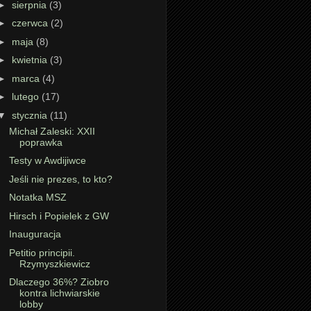
►
sierpnia
(3)
►
czerwca
(2)
►
maja
(8)
►
kwietnia
(3)
►
marca
(4)
►
lutego
(17)
▼
stycznia
(11)
Michał Zaleski: XXII
poprawka
Testy w Awdijiwce
Jeśli nie prezes, to kto?
Notatka MSZ
Hirsch i Popielek z GW
Inauguracja
Petitio principii.
Rzymyszkiewicz
Dlaczego 36%? Ziobro
kontra lichwiarskie
lobby