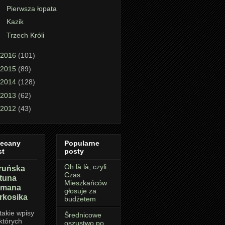
Pierwsza łopata
Kazik
Trzech Króli
2016
(101)
2015
(89)
2014
(128)
2013
(62)
2012
(43)
lecany
Popularne
st
posty
Oh là là, czyli
ruńska
Czas
rtuna
Mieszkańców
mana
głosuje za
rkosika
budżetem
takie wpisy
Średnicowe
których
oszustwo po