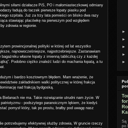
pólnymi siłami działacze PiS, PO i małomiasteczkowej odmiany
odarzy ładują do taczek pierwsze łopaty piasku pod
go szpitala. Już za trzy lata pomieści on blisko dwa razy
tysiąca stawiając placówkę na pierwszym pod względem
żby zdrowia w regionie.
►
►
zytem prowincjonalnej polityki w której od lat wszystko
►
iększe, najnowocześniejsze, najpotrzebniejsze. Zastanawiam
►
 bagażniku własne łopaty z imienną tabliczką czy z każdej
ątką". Podobno ciężko znaleźć ludzi do machania łopatą, a tu
►
at.
t dużym i bardzo kosztownym błędem. Mam wrażenie, że
Po
ewództwie zakładnikiem walki politycznej w której frakcja
po
 dominację nad frakcją bydgoską.
To
a Bielanach nie ma. Takie rozwiązanie utrudni nam życie. W
fo
patriotyzmu - podszytego paranoicznym lękiem, że kiedyś
Ro
wstać pomysł który, tak po prostu, brałby pod uwagę nasz
Ka
Są 
Nie potrzebujemy efektywnej służby zdrowia, W gruncie rzeczy
po 