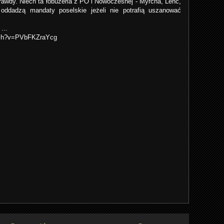
rawdy. Niech ta łobuzeria z PO i Nowoczesnej - Myrcha, Lenc,
oddadzą mandaty poselskie jeżeli nie potrafią uszanować
...
tch?v=PVbFKZraYcg