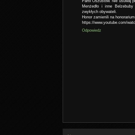
Partii Oszustów. Nie usuwaj p
Menżedło i inne Belzebuby 
zwykłych obywateli.
Honor zamienili na honorarium 
https://www.youtube.com/wa
Odpowiedz