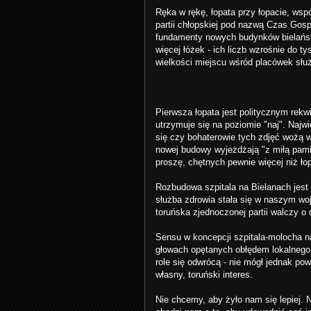
Ręka w rękę, łopata przy łopacie, ws
partii chłopskiej pod nazwą Czas Gosp
fundamenty nowych budynków bielańskie
więcej łóżek - ich liczb wzrośnie do 
wielkości miejscu wśród placówek słu
Pierwsza łopata jest politycznym rekwi
utrzymuje się na poziomie "naj". Najw
się czy bohaterowie tych zdjęć wożą w
nowej budowy wyjeżdżają "z miłą pami
proszę, chętnych pewnie więcej niż łop
Rozbudowa szpitala na Bielanach jes
służba zdrowia stała się w naszym woj
toruńska zjednoczonej partii walczy o
Sensu w koncepcji szpitala-molocha n
głowach opętanych obłędem lokalnego 
role się odwrócą - nie mógł jednak po
własny, toruński interes.
Nie chcemy, aby żyło nam się lepiej. 