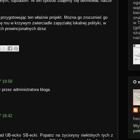
innym, sąsiadom. W ten sposób zdajemy się definiować nasze
oga
wąt
kie
zna
 przygotowując ten właśnie projekt. Można go zrozumieć go
w T
ę mu w krzywym zwierciadle zapyziałej lokalnej polityki, w
(gd
ch prowincjonalnych dziur.
szu
nad
7 19:59
O 
 przez administratora bloga.
7 18:42
hec
Wyś
peł
ad UB-ecko SB-ecki. Popatrz na życiorysy niektórych tych z