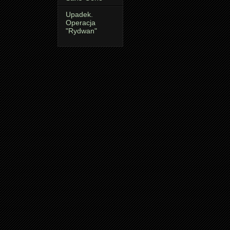
Upadek.
Operacja
"Rydwan"