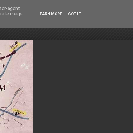
user-agent
erate usage
LEARN MORE
GOT IT