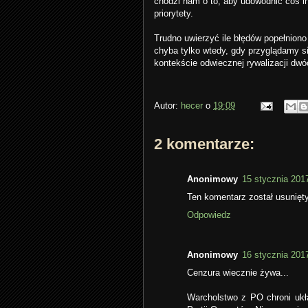
chodzi nam o to, aby udowodnić coś 
priorytety.
Trudno uwierzyć ile błędów popełniono
chyba tylko wtedy, gdy przyglądamy si
kontekście odwiecznej rywalizacji dwó
Autor:
hecer
o
19:09
2 komentarze:
Anonimowy
15 stycznia 201
Ten komentarz został usunięty
Odpowiedz
Anonimowy
16 stycznia 201
Cenzura wiecznie żywa...
Warcholstwo z PO chroni ukł