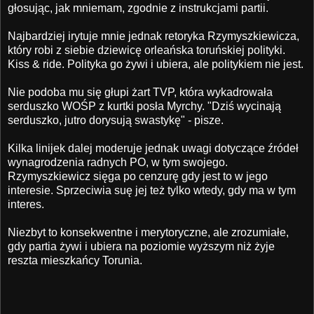
głosując, jak mniemam, zgodnie z instrukcjami partii.
Najbardziej irytuje mnie jednak retoryka Rzymyszkiewicza,
który robi z siebie dziewicę orleańska toruńskiej polityki.
Kiss & ride. Polityka go żywi i ubiera, ale politykiem nie jest.
Nie podoba mu się głupi żart TVP, która wykadrowała
serduszko WOŚP z kurtki posła Myrchy. "Dziś wycinają
serduszko, jutro dorysują swastykę" - pisze.
Kilka linijek dalej moderuje jednak uwagi dotyczące źródeł
wynagrodzenia radnych PO, w tym swojego.
Rzymyszkiewicz sięga po cenzurę gdy jest to w jego
interesie. Sprzeciwia suę jej też tylko wtedy, gdy ma w tym
interes.
Niezbyt to konsekwentne i merytoryczne, ale zrozumiałe,
gdy partia żywi i ubiera na poziomie wyższym niż żyje
reszta mieszkańcy Torunia.