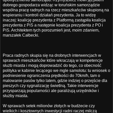
dobrego gospodarza widząc w toruńskim samorządzie
wspólna pracę radnych na rzecz mieszkańców skupioną na
wspieraniu i kontroli działań prezydenta. Ja to widzę
inaczej: koalicję prezydenta z Platformą zastąpiła koalicja
prezydenta z PiS a następnie koalicja prezydenta z PO i
PiS. Architektem tych porozumień jest, moim zdaniem,
marszałek Całbecki.
Praca radnych skupia się na drobnych interwencjach w
sprawach mieszkańców które wkraczają w kompetencje
służb miasta i mogą doprowadzić do tego, co obecność
polityka w kabinie lecącego we mgle samolotu: tu wniosek o
podniesienie ograniczenia prędkości do 70km/h, tam o
malowanie pasów tylko latem, gdzie indziej o przejście dla
pieszych czy sygnalizację świetlną. Takie interwencje
przysparzają popularności ale paraliżują urzędników i
służby miasta.
W sprawach setek milionów złotych w budżecie czy
wielkich i kosztownych inwestycji radni raczej milczą