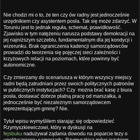
Nie chodzi mi o to, że ten czy ów radny jest jednocześnie
urzędnikiem czy asystentem posła. Tak się może zdarzyć. W
Toruniu jest to jednak reguła, schemat, prawidłowość.
Zjawisko w tym natężeniu narusza podstawy demokracji na
jej najniższym szczeblu, fundamentalnym dla jej kondycji i
wizerunku. Brak ograniczenia kadencji samorządowców
prowadzi do tworzenia się pojęczej sieci zależności i
krzyżowych relacji na poziomach, które powinny być
autonomiczne.
Czy zmierzamy do scenariusza w którym wszyscy miejscy
radni będą zatrudniani przez swoich politycznych patronów
w publicznych instytucjach? Czy można brać kasę z biura
posła, dostawać dobrze płatną pracę od marszałka, a
jednocześnie być niezależnym samorządowcem
reprezentującym gminę? Nie.
Tytuł wpisu wymyśliłem starając się odpowiedzieć
Rzymyszkiewiczowi, który w dyskusji na
fejsbuku
nadużywał żądania dowodu na poparcie tezy o
upolitycznieniu samorządu. Rzymyszkicz mówi językiem