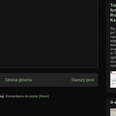
To
fo
Ro
Ka
Są 
po 
oga
wąt
kie
zna
w T
(gd
szu
nad
Strona główna
Starszy post
buj:
Komentarze do posta (Atom)
O 