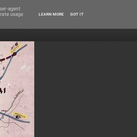
user-agent
erate usage
LEARN MORE
GOT IT