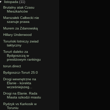
▼
listopada
(11)
Brutalny atak Czasu
Mieszkańców
Marszałek Całbecki nie
szanuje prawa
Murem za Zdanowską
Hillary Underwood
Toruński lotniczy zwiad
taktyczny
Toruń daleko za
Bydgoszczą w
prestiżowym rankingu
torun.direct
Bydgoszcz-Toruń 25:0
Drogi wewnętrzne na
Elanie - korekta
wcześniejszeg...
Drogi na Elanie. Rada
Miasta szkodzi miastu
Rydzyk vs Karkosik w
Toruniu