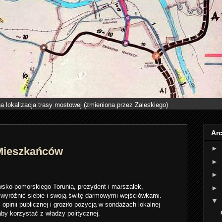
a lokalizacja trasy mostowej (zmieniona przez Zaleskiego)
Ar
►
 Mieszkańców
►
►
wsko-pomorskiego Torunia, prezydent i marszałek,
►
y wyróżnić siebie i swoją świtę darmowymi wejściówkami.
▼
opinii publicznej i groziło pozycją w sondażach lokalnej
 aby korzystać z władzy politycznej.