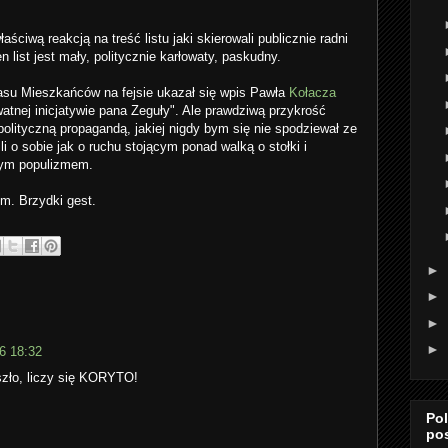
ściwą reakcją na treść listu jaki skierowali publicznie radni
list jest mały, politycznie karłowaty, paskudny.
asu Mieszkańców na fejsie ukazał się wpis Pawła
Kołacza
atnej inicjatywie pana Zeguły". Ale prawdziwą przykrość
ą polityczną propagandą, jakiej nigdy bym się nie spodziewał ze
 o sobie jak o ruchu stojącym ponad walką o stołki i
wym populizmem.
m. Brzydki gest.
►
►
►
►
6 18:32
szło, liczy się KORYTO!
Po
po