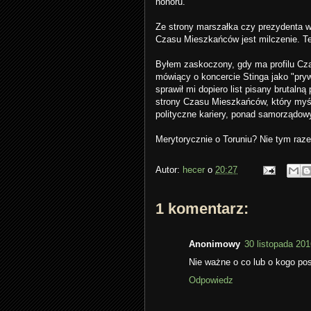
honoru.
Ze strony marszałka czy prezydenta wła
Czasu Mieszkańców jest milczenie. Ten 
Byłem zaskoczony, gdy ma profilu Cz
mówiący o koncercie Stinga jako "pryw
sprawił mi dopiero list pisany brutaln
strony Czasu Mieszkańców, który myśli
polityczne kariery, ponad samorządo
Merytorycznie o Toruniu? Nie tym raze
Autor:
hecer
o
20:27
1 komentarz:
Anonimowy
30 listopada 201
Nie ważne o co lub o kogo po
Odpowiedz