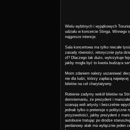
Wielu wybitnych i wyjątkowych Toruni
udziału w koncercie Stinga. Winnego
najgorsze intencje.
Sala koncertowa ma tylko niecałe tysi
zasady równości, retorycznie pyta dzi
zł? Dlaczego tak dużo, wykrzykuje fejs
jakby mogła być to kwota budząca sen
Moim zdaniem należy uszanować decyzj
nie dla ludzi, którzy zapłacą najwięce
biletów na cel charytatywny.
Robienie zadymy wokół biletów na Sti
domniemaniu, że prezydent i marszałek
szanują woli artysty i bezczelnie wpy
jednak tylko o pretensje o polityczne 
przyzwoitości, jakby prezydent z mars
autobusie tratując po drodze starusz
perdanowy atak ma wyłącznie jeden c