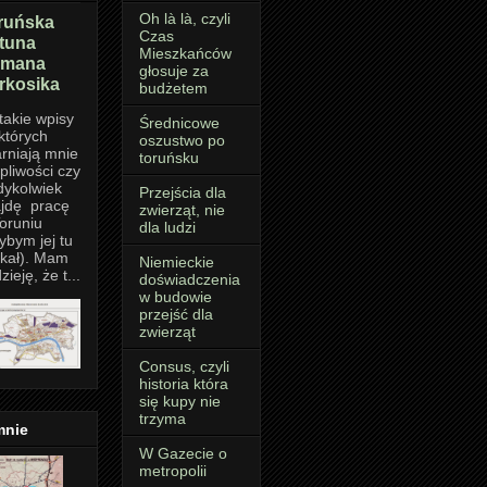
Oh là là, czyli
ruńska
Czas
rtuna
Mieszkańców
mana
głosuje za
rkosika
budżetem
takie wpisy
Średnicowe
których
oszustwo po
rniają mnie
toruńsku
pliwości czy
dykolwiek
Przejścia dla
jdę pracę
zwierząt, nie
oruniu
dla ludzi
ybym jej tu
kał). Mam
Niemieckie
zieję, że t...
doświadczenia
w budowie
przejść dla
zwierząt
Consus, czyli
historia która
się kupy nie
trzyma
mnie
W Gazecie o
metropolii