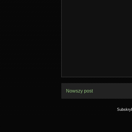
Nowszy post
Subskry