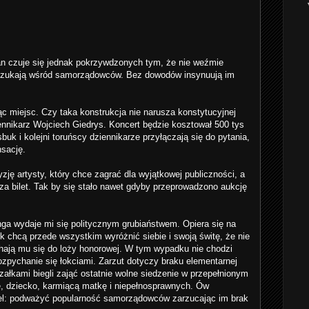
an czuje się jednak pokrzywdzonych tym, że nie weźmie
 szukają wśród samorządowców. Bez dowodów insynuują im
ąc miejsc. Czy taka konstrukcja nie narusza konstytucyjnej
ennikarz Wojciech Giedrys. Koncert będzie kosztował 500 tys
buk i kolejni toruńscy dziennikarze przyłączają się do pytania,
sację.
ę artysty, który chce zagrać dla wyjątkowej publiczności, a
j za bilet. Tak by się stało nawet gdyby przeprowadzono aukcję
nga wydaje mi się politycznym grubiaństwem. Opiera się na
 chcą przede wszystkim wyróżnić siebie i swoją świtę, że nie
chają mu się do loży honorowej. W tym wypadku nie chodzi
rozpychanie się łokciami. Zarzut dotyczy braku elementarnej
załkami biegli zająć ostatnie wolne siedzenie w przepełnionym
kę, dziecko, karmiącą matkę i niepełnosprawnych. Ów
el: podważyć popularność samorządowców zarzucając im brak