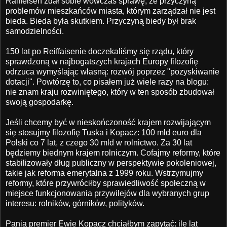
Raiffeisen zdał sobie wówczas sprawę, że przyczyną
problemów mieszkańców miasta, którym zarządzał nie jest
bieda. Bieda była skutkiem. Przyczyną biedy był brak
samodzielności.
150 lat po Reiffaisenie doczekaliśmy się rządu, który
sprawdzoną w najbogatszych krajach Europy filozofię
odrzuca wymyślając własną: rozwój poprzez "pozyskiwanie
dotacji". Powtórzę to, co pisałem już wiele razy na blogu:
nie znam kraju rozwiniętego, który w ten sposób zbudował
swoją gospodarkę.
Jeśli chcemy być w nieskończoność krajem rozwijającym
się stosujmy filozofię Tuska i Kopacz: 100 mld euro dla
Polski co 7 lat, z czego 30 mld w rolnictwo. Za 30 lat
będziemy biednym krajem rolniczym. Cofajmy reformy, które
stabilizowały dług publiczny w perspektywie pokoleniowej,
takie jak reforma emerytalna z 1999 roku. Wstrzymujmy
reformy, które przywróciłby sprawiedliwość społeczną w
miejsce funkcjonowania przywilejów dla wybranych grup
interesu: rolników, górników, polityków.
Panią premier Ewie Kopacz chciałbym zapytać: ile lat