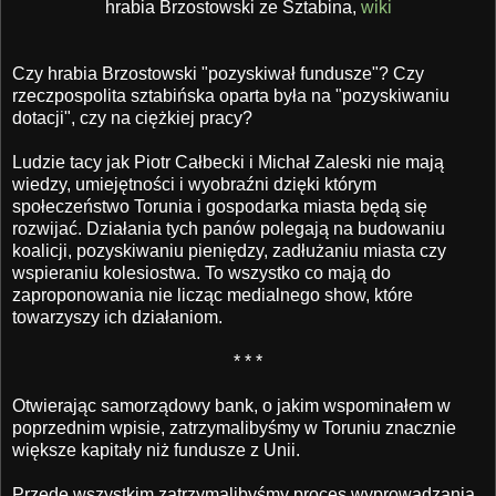
hrabia Brzostowski ze Sztabina,
wiki
Czy hrabia Brzostowski "pozyskiwał fundusze"? Czy
rzeczpospolita sztabińska oparta była na "pozyskiwaniu
dotacji", czy na ciężkiej pracy?
Ludzie tacy jak Piotr Całbecki i Michał Zaleski nie mają
wiedzy, umiejętności i wyobraźni dzięki którym
społeczeństwo Torunia i gospodarka miasta będą się
rozwijać. Działania tych panów polegają na budowaniu
koalicji, pozyskiwaniu pieniędzy, zadłużaniu miasta czy
wspieraniu kolesiostwa. To wszystko co mają do
zaproponowania nie licząc medialnego show, które
towarzyszy ich działaniom.
* * *
Otwierając samorządowy bank, o jakim wspominałem w
poprzednim wpisie, zatrzymalibyśmy w Toruniu znacznie
większe kapitały niż fundusze z Unii.
Przede wszystkim zatrzymalibyśmy proces wyprowadzania