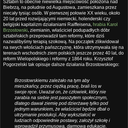
Sztabin to obecnie niewielka miejscowość położona nad
Biebrzą, na południe od Augustowa, zamieszkana przez
niecały tysiąc osób. W pierwszej połowie XX wieku, około
20 lat przed rozwijającymi niemiecki, holenderski czy
belgijski kapitalizm działaniami Raiffeisena,
hrabia Karol
Brzostowski
, ziemianin, właściciel podupadłych dóbr
sztabińskich przeprowadził tam reformy, które dziś
nazwalibyśmy terapią szokową. Na początek zlikwidował
na swych włościach pańszczyznę, która utrzymywała się na
terenach wschodnich ziem polskich jeszcze przez 40 lat, do
reform Wielopolskiego i reformy z 1864 roku. Krzysztof
Pogorzelski tak opisuje dalsze działania Brzostowskiego:
Brzostowskiemu zależało na tym aby
mieszkańcy, przez ciężką pracę, brali los w
swoje ręce. Uważał on, że człowiek, który nie
zarabia na siebie jest pasożytem społecznym,
dlatego dawał ziemię pod dzierżawę tylko pod
jednym warunkiem, że właściciel będzie dbał o
utrzymanie produkcji. Aby wykształcić w
ludziach odpowiednie postawy, założył szkołę i
wprowadził przymusową, darmową edukację.