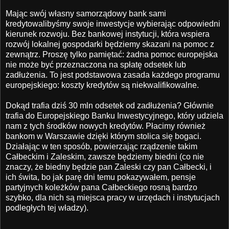
Mając swój własny samorządowy bank sami
kredytowalibyśmy swoje inwestycje wybierając odpowiedni
kierunek rozwoju. Bez bankowej instytucji, która wspiera
rozwój lokalnej gospodarki będziemy skazani na pomoc z
zewnątrz. Proszę tylko pamiętać: żadna pomoc europejska
nie może być przeznaczona na spłatę odsetek lub
zadłużenia. To jest podstawowa zasada każdego programu
europejskiego: koszty kredytów są niekwalifikowalne.
Dokąd trafia dziś 30 mln odsetek od zadłużenia? Głównie
trafia do Europejskiego Banku Inwestycyjnego, który udziela
nam z tych środków nowych kredytów. Płacimy również
bankom w Warszawie dzięki którym stolica się bogaci.
Działając w ten sposób, powierzając rządzenie takim
Całbeckim i Zaleskim, zawsze będziemy biedni (co nie
znaczy, że biedny będzie pan Zaleski czy pan Całbecki, i
ich świta, bo jak parę dni temu pokazywałem, pensje
partyjnych koleżków pana Całbeckiego rosną bardzo
szybko, dla nich są miejsca pracy w urzędach i instytucjach
podległych tej władzy).