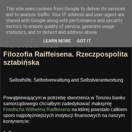
This site uses cookies from Google to deliver its services
Trasa Nowomostowa
and to analyze traffic. Your IP address and user-agent are
shared with Google along with performance and security
metrics to ensure quality of service, generate usage
"Mądrość buduje miasto"
statistics, and to detect and address abuse.
LEARN MORE
GOT IT
niedziela, 5 października 2014
Filozofia Raiffeisena. Rzeczpospolita
sztabińska
Selbsthilfe, Selbstverwaltung and Selbstverantwortung
Powątpiewającym w potrzebę stworzenia w Toruniu banku
samorządowego chciałbym zadedykować maksymę
Friedricha Wilhelma Raiffeisena
na której powstało całkiem
sporo najpotężniejszych instytucji finansowych na naszym
kontynencie: