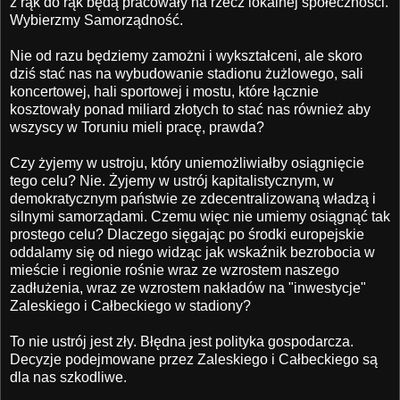
z rąk do rąk będą pracowały na rzecz lokalnej społeczności.
Wybierzmy Samorządność.
Nie od razu będziemy zamożni i wykształceni, ale skoro
dziś stać nas na wybudowanie stadionu żużlowego, sali
koncertowej, hali sportowej i mostu, które łącznie
kosztowały ponad miliard złotych to stać nas również aby
wszyscy w Toruniu mieli pracę, prawda?
Czy żyjemy w ustroju, który uniemożliwiałby osiągnięcie
tego celu? Nie. Żyjemy w ustrój kapitalistycznym, w
demokratycznym państwie ze zdecentralizowaną władzą i
silnymi samorządami. Czemu więc nie umiemy osiągnąć tak
prostego celu? Dlaczego sięgając po środki europejskie
oddalamy się od niego widząc jak wskaźnik bezrobocia w
mieście i regionie rośnie wraz ze wzrostem naszego
zadłużenia, wraz ze wzrostem nakładów na "inwestycje"
Zaleskiego i Całbeckiego w stadiony?
To nie ustrój jest zły. Błędna jest polityka gospodarcza.
Decyzje podejmowane przez Zaleskiego i Całbeckiego są
dla nas szkodliwe.