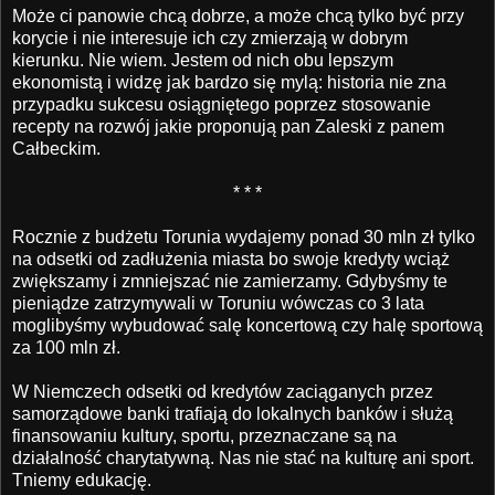
Może ci panowie chcą dobrze, a może chcą tylko być przy
korycie i nie interesuje ich czy zmierzają w dobrym
kierunku. Nie wiem. Jestem od nich obu lepszym
ekonomistą i widzę jak bardzo się mylą: historia nie zna
przypadku sukcesu osiągniętego poprzez stosowanie
recepty na rozwój jakie proponują pan Zaleski z panem
Całbeckim.
* * *
Rocznie z budżetu Torunia wydajemy ponad 30 mln zł tylko
na odsetki od zadłużenia miasta bo swoje kredyty wciąż
zwiększamy i zmniejszać nie zamierzamy. Gdybyśmy te
pieniądze zatrzymywali w Toruniu wówczas co 3 lata
moglibyśmy wybudować salę koncertową czy halę sportową
za 100 mln zł.
W Niemczech odsetki od kredytów zaciąganych przez
samorządowe banki trafiają do lokalnych banków i służą
finansowaniu kultury, sportu, przeznaczane są na
działalność charytatywną. Nas nie stać na kulturę ani sport.
Tniemy edukację.