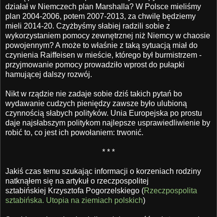
działał w Niemczech plan Marshalla? W Polsce mieliśmy
plan 2004-2006, potem 2007-2013, za chwilę będziemy
mieli 2014-20. Czyżbyśmy słabiej radzili sobie z
wykorzystaniem pomocy zewnętrznej niż Niemcy w chaosie
powojennym? A może to właśnie z taką sytuacją miał do
czynienia Raiffeisen w mieście, którego był burmistrzem -
przyjmowanie pomocy prowadziło wprost do pułapki
hamującej dalszy rozwój.
Nikt w rządzie nie zadaje sobie dziś takich pytań bo
wydawanie cudzych pieniędzy zawsze było ulubioną
czynnością słabych polityków. Unia Europejska po prostu
daje najsłabszym politykom najlepsze usprawiedliwienie by
robić to, co jest ich powołaniem: trwonić.
* * *
Jakiś czas temu szukając informacji o korzeniach rodziny
natknąłem się na artykuł o rzeczpospolitej
sztabińskiej Krzysztofa Pogorzelskiego (
Rzeczpospolita
sztabińska. Utopia na ziemiach polskich
)