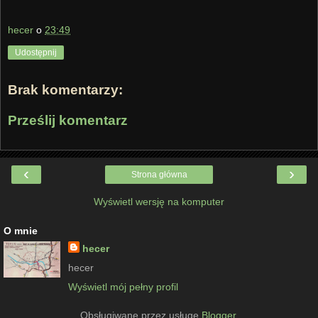
hecer
o
23:49
Udostępnij
Brak komentarzy:
Prześlij komentarz
‹
›
Strona główna
Wyświetl wersję na komputer
O mnie
hecer
hecer
Wyświetl mój pełny profil
Obsługiwane przez usługę
Blogger
.