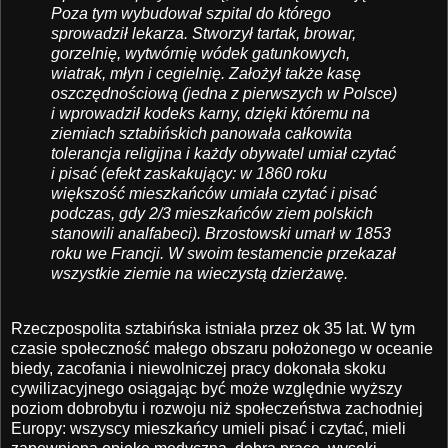
Poza tym wybudował szpital do którego
sprowadził lekarza. Stworzył tartak, browar,
gorzelnię, wytwórnię wódek gatunkowych,
wiatrak, młyn i cegielnię. Założył także kasę
oszczędnościową (jedna z pierwszych w Polsce)
i wprowadził kodeks karny, dzięki któremu na
ziemiach sztabińskich panowała całkowita
tolerancja religijna i każdy obywatel umiał czytać
i pisać (efekt zaskakujący: w 1860 roku
większość mieszkańców umiała czytać i pisać
podczas, gdy 2/3 mieszkańców ziem polskich
stanowili analfabeci). Brzostowski umarł w 1853
roku we Francji. W swoim testamencie przekazał
wszystkie ziemie na wieczystą dzierżawę.
Rzeczpospolita sztabińska istniała przez ok 35 lat. W tym
czasie społeczność małego obszaru położonego w oceanie
biedy, zacofania i niewolniczej pracy dokonała skoku
cywilizacyjnego osiągając być może względnie wyższy
poziom dobrobytu i rozwoju niż społeczeństwa zachodniej
Europy: wszyscy mieszkańcy umieli pisać i czytać, mieli