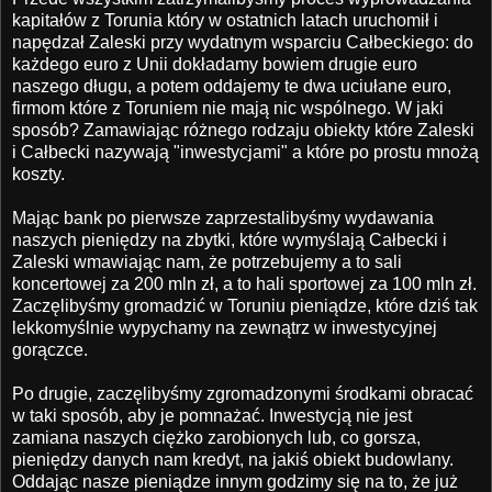
kapitałów z Torunia który w ostatnich latach uruchomił i
napędzał Zaleski przy wydatnym wsparciu Całbeckiego: do
każdego euro z Unii dokładamy bowiem drugie euro
naszego długu, a potem oddajemy te dwa uciułane euro,
firmom które z Toruniem nie mają nic wspólnego. W jaki
sposób? Zamawiając różnego rodzaju obiekty które Zaleski
i Całbecki nazywają "inwestycjami" a które po prostu mnożą
koszty.
Mając bank po pierwsze zaprzestalibyśmy wydawania
naszych pieniędzy na zbytki, które wymyślają Całbecki i
Zaleski wmawiając nam, że potrzebujemy a to sali
koncertowej za 200 mln zł, a to hali sportowej za 100 mln zł.
Zaczęlibyśmy gromadzić w Toruniu pieniądze, które dziś tak
lekkomyślnie wypychamy na zewnątrz w inwestycyjnej
gorączce.
Po drugie, zaczęlibyśmy zgromadzonymi środkami obracać
w taki sposób, aby je pomnażać. Inwestycją nie jest
zamiana naszych ciężko zarobionych lub, co gorsza,
pieniędzy danych nam kredyt, na jakiś obiekt budowlany.
Oddając nasze pieniądze innym godzimy się na to, że już